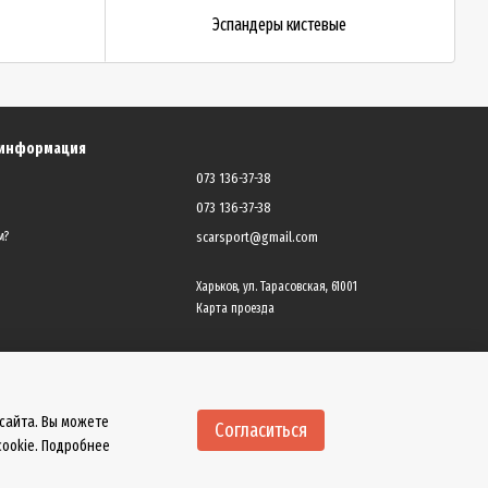
Эспандеры кистевые
 информация
073 136-37-38
073 136-37-38
scarsport@gmail.com
м?
Харьков, ул. Тарасовская, 61001
Карта проезда
 сайта. Вы можете
Согласиться
cookie. Подробнее