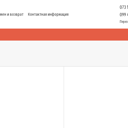
073 
мен и возврат
Контактная информация
099 
ти
Перез