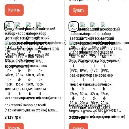
ассортименте)
52см, d-20см, цвета в ассортименте)
Купить
Купить
Боксерский набор детский
Боксерский набор детский
(перчатки+груша на стойке) IZON
(перчатки+мешок) UFC UHY-75154
BO-1524 (PVC, пластик, h-80-120см,
Boxing (PVC мешок h-60см, d-23см,
2 129 грн
2 222 грн
d-22см, цвета в ассортименте)
PU перчатки 6oz, черный)
Купить
Купить