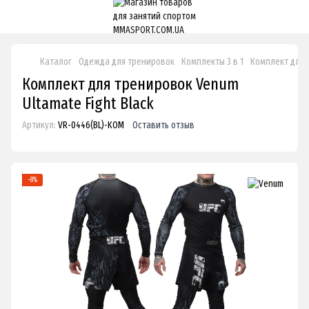
Каталог
Одежда для тренировок
Комплекты 3 в 1
Комплект для т
Комплект для тренировок Venum
Ultamate Fight Black
Артикул:
VR-0446(BL)-KOM
Оставить отзыв
−8%