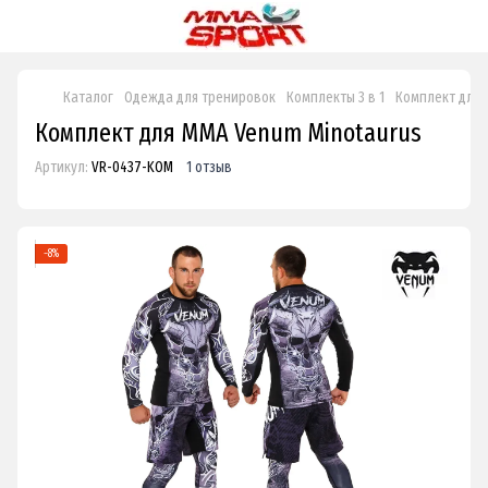
Каталог
Одежда для тренировок
Комплекты 3 в 1
Комплект для 
Комплект для ММА Venum Minotaurus
Артикул:
VR-0437-KOM
1 отзыв
−8%