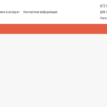
073 
мен и возврат
Контактная информация
099 
ти
Перез