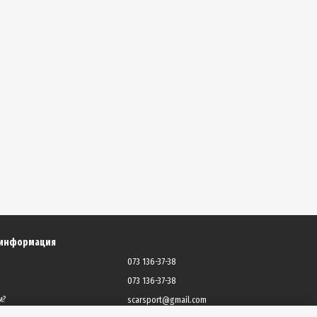
 информация
073 136-37-38
073 136-37-38
scarsport@gmail.com
м?