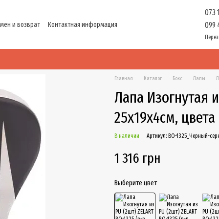
073 
мен и возврат
Контактная информация
099 
ти
Перез
Главная
Каталог
Бокс
Лапы
Л
Лапа Изогнутая и
25x19x4см, цвета
В наличии
Артикул: BO-1325_Черный-се
1 316 грн
Выберите цвет