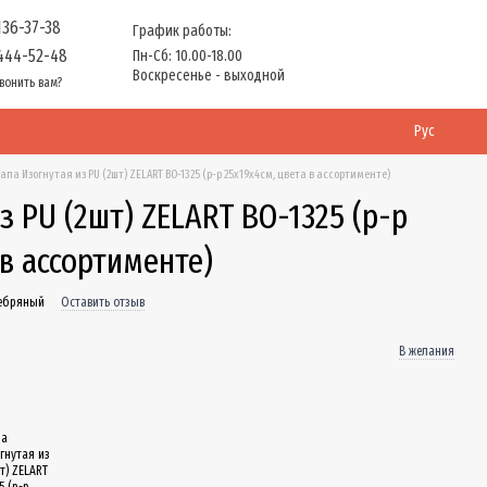
136-37-38
График работы:
444-52-48
Пн-Сб: 10.00-18.00
Воскресенье - выходной
вонить вам?
Рус
апа Изогнутая из PU (2шт) ZELART BO-1325 (р-р 25x19x4см, цвета в ассортименте)
з PU (2шт) ZELART BO-1325 (р-р
 в ассортименте)
ребряный
Оставить отзыв
В желания