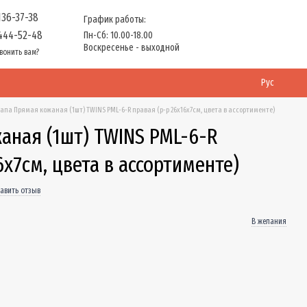
136-37-38
График работы:
444-52-48
Пн-Сб: 10.00-18.00
Воскресенье - выходной
вонить вам?
Рус
апа Прямая кожаная (1шт) TWINS PML-6-R правая (р-р 26x16x7см, цвета в ассортименте)
аная (1шт) TWINS PML-6-R
6x7см, цвета в ассортименте)
авить отзыв
В желания