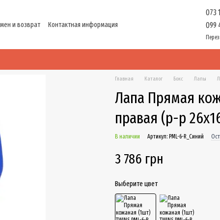
073 
мен и возврат
Контактная информация
099 
ти
Перез
Главная
Каталог
Бокс
Лапы
Л
Лапа Прямая кож
правая (р-р 26x1
В наличии
Артикул: PML-6-R_Синий
Ост
3 786 грн
Выберите цвет