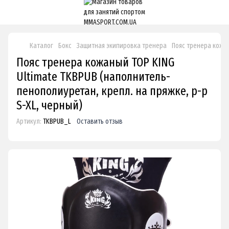
Каталог
Бокс
Защитная экипировка тренера
Пояс тренера кожан
Пояс тренера кожаный TOP KING
Ultimate TKBPUB (наполнитель-
пенополиуретан, крепл. на пряжке, р-р
S-XL, черный)
Артикул:
TKBPUB_L
Оставить отзыв