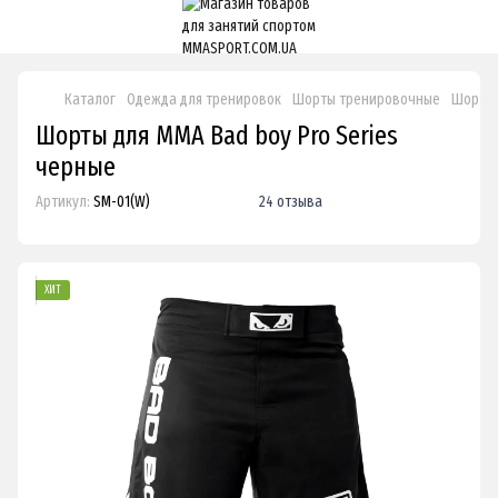
Каталог
Одежда для тренировок
Шорты тренировочные
Шорты 
Шорты для ММА Bad boy Pro Series
черные
Артикул:
SM-01(W)
24 отзыва
ХИТ