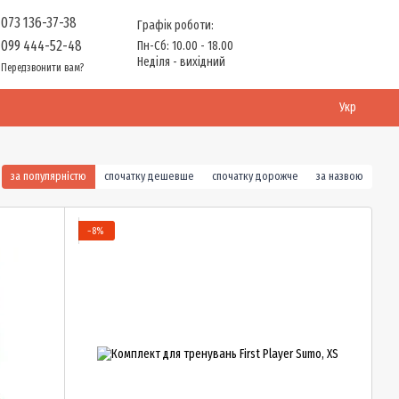
073 136-37-38
Графік роботи:
099 444-52-48
Пн-Сб: 10.00 - 18.00
Неділя - вихідний
Передзвонити вам?
Укр
за популярністю
спочатку дешевше
спочатку дорожче
за назвою
−8%