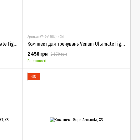
Артикул: VR-0446(BL)-KOM
Комплект для тренувань Venum Ultamate Fight Olive
Комплект для тренувань Venum Ultamate Fight Black
2 450 грн
2 670 грн
В наявності
−8%