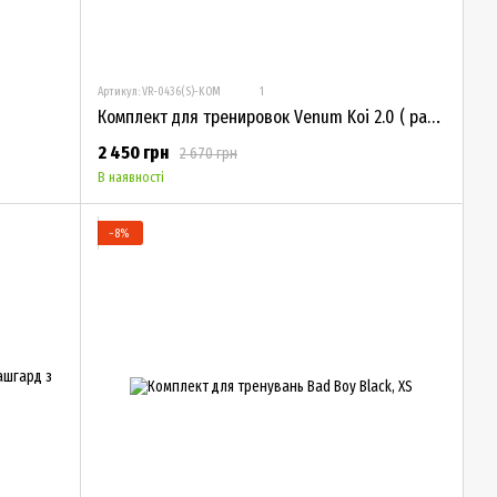
Артикул: VR-0436(S)-KOM
1
Комплект для тренировок Venum Koi 2.0 ( рашгард з коротким рукавом )
2 450 грн
2 670 грн
В наявності
−8%