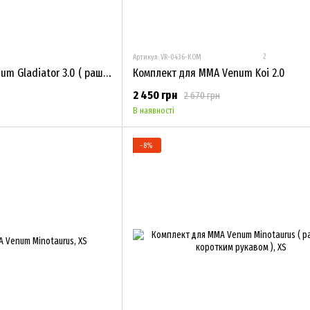
2
Артикул: VR-0436-KOM
Комплект для MMA Venum Gladiator 3.0 ( рашгард з коротким рукавом )
Комплект для ММА Venum Koi 2.0
2 450 грн
2 670 грн
В наявності
−8%