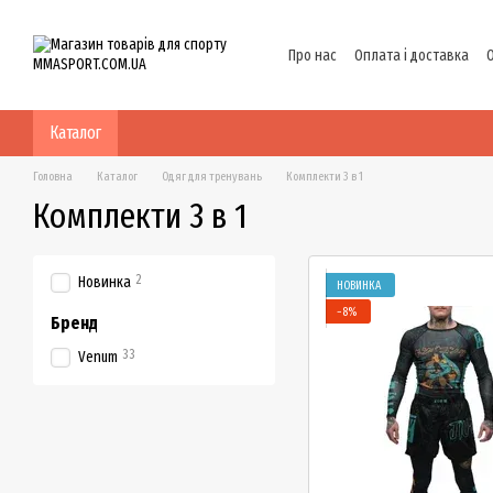
Перейти до основного контенту
Про нас
Оплата і доставка
Політика конфіденційності
Каталог
Головна
Каталог
Одяг для тренувань
Комплекти 3 в 1
Комплекти 3 в 1
2
Новинка
НОВИНКА
−8%
Бренд
33
Venum