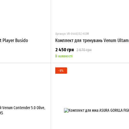
Артикул: VR-0446(OL)-KOM
t Player Busido
2 450 грн
2 670 грн
В наявності
−8%