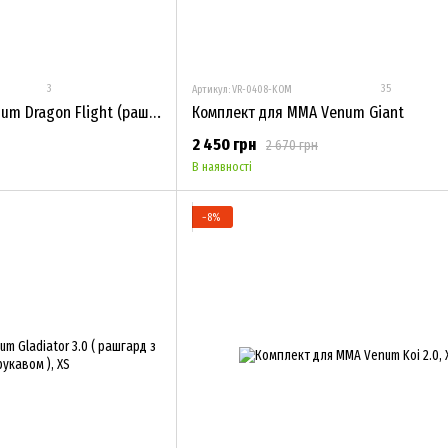
3
35
Артикул: VR-0408-KOM
Комплект для ММА Venum Dragon Flight (рашгард з коротким рукавом )
Комплект для ММА Venum Giant
2 450 грн
2 670 грн
В наявності
−8%