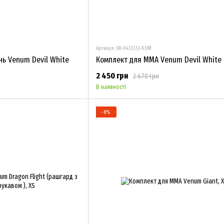
Артикул: VR-0433(S)-KOM
нь Venum Devil White
Комплект для ММА Venum Devil White
2 450 грн
2 670 грн
В наявності
−8%