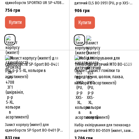
єдиноборств SPORTKO UR SP-4708
дитячий ELS BO-3951 (PU, р-р XXS-
ЗГ1 (шкірвініл, р-р S-XL, кольори в
XL, кольори в асортименті)
756 грн
906 грн
асортименті)
Купити
Купити
Захист корпусу (жилет) для
Набір екіпірування для тхеквондо
єдиноборств SP-Sport BO-0401 (PU,
дитячий MTO BO-0509 (жилет, захист
р-р S-XL, кольори в асортименті)
гомілки та передпліччя, шолом,
833 грн
3 706 грн