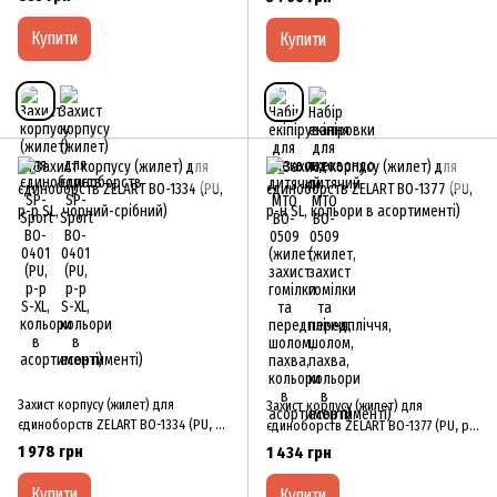
пахва, кольори в асортименті)
Купити
Купити
Захист корпусу (жилет) для
Захист корпусу (жилет) для
єдиноборств ZELART BO-1334 (PU, р-
єдиноборств ZELART BO-1377 (PU, р-
р SL, чорний-срібний)
н SL, кольори в асортименті)
1 978 грн
1 434 грн
Купити
Купити