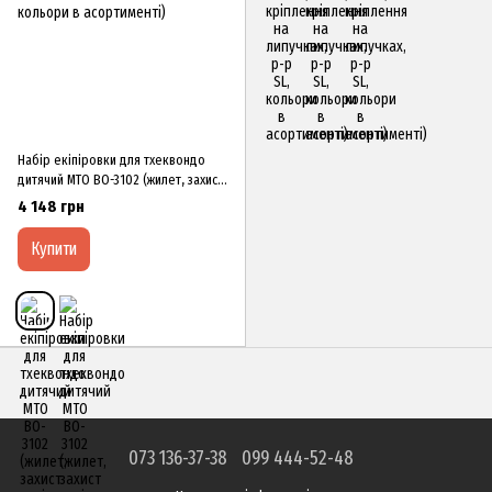
Набір екіпіровки для тхеквондо
дитячий MTO BO-3102 (жилет, захист
гомілки та передпліччя, шолом,
4 148 грн
пахва, кольори в асортименті)
Купити
073 136-37-38
099 444-52-48