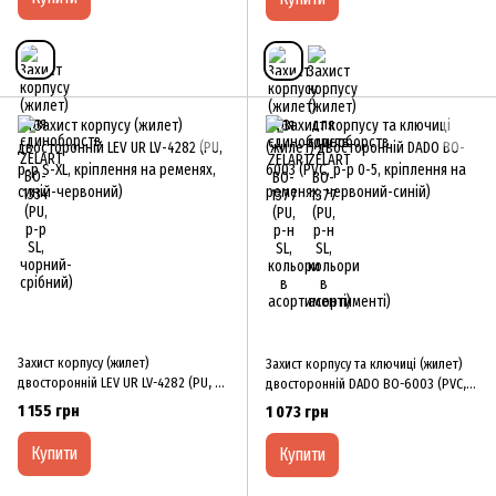
Захист корпусу (жилет)
Захист корпусу та ключиці (жилет)
двосторонній LEV UR LV-4282 (PU, р-
двосторонній DADO BO-6003 (PVC,
р S-XL, кріплення на ременях, синій-
р-р 0-5, кріплення на ременях,
1 155 грн
1 073 грн
червоний)
червоний-синій)
Купити
Купити