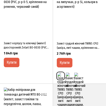
Захист корпусу та ключиці (жилет)
Захист грудей жіночий TWINS CPL1
двосторонній Zelart BO-0030 (PVC,
(шкіра, литі чашки, кріплення на
р-р 0-5, кріплення на ременях,
липучках, р-р SL, кольори в
1 040 грн
2 769 грн
червоний-синій)
асортименті)
Купити
Купити