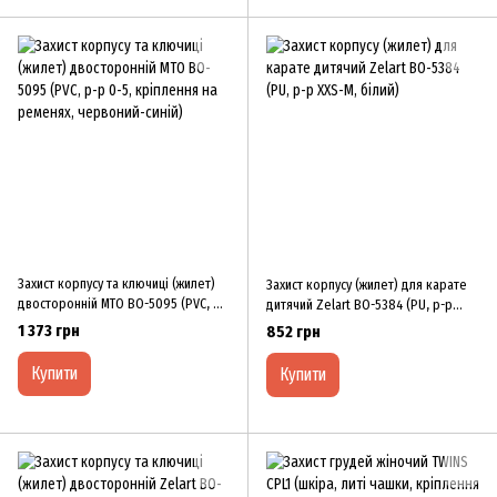
Захист корпусу та ключиці (жилет)
Захист корпусу (жилет) для карате
двосторонній MTO BO-5095 (PVC, р-
дитячий Zelart BO-5384 (PU, р-р
р 0-5, кріплення на ременях,
XXS-M, білий)
1 373 грн
852 грн
червоний-синій)
Купити
Купити