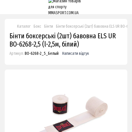
Каталог
Бокс
Бінти
Бінти боксерські (2шт) бавовна ELS UR BO-6268-
Бінти боксерські (2шт) бавовна ELS UR
BO-6268-2,5 (l-2,5м, білий)
Артикул:
BO-6268-2_5_Белый
Написати відгук