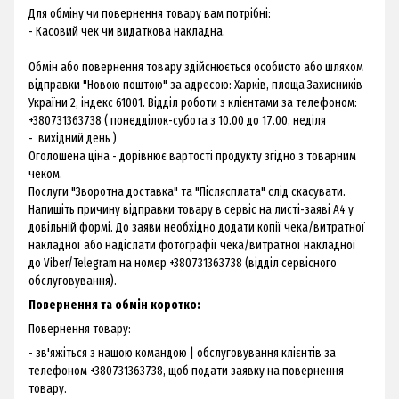
Для обміну чи повернення товару вам потрібні:
- Касовий чек чи видаткова накладна.
Обмін або повернення товару здійснюється особисто або шляхом
відправки "Новою поштою" за адресою: Харків, площа Захисників
України 2, індекс 61001. Відділ роботи з клієнтами за телефоном:
+380731363738 ( понедділок-субота з 10.00 до 17.00, неділя
- вихідний день )
Оголошена ціна - дорівнює вартості продукту згідно з товарним
чеком.
Послуги "Зворотна доставка" та "Післясплата" слід скасувати.
Напишіть причину відправки товару в сервіс на листі-заяві А4 у
довільній формі. До заяви необхідно додати копії чека/витратної
накладної або надіслати фотографії чека/витратної накладної
до Viber/Telegram на номер +380731363738 (відділ сервісного
обслуговування).
Повернення та обмін коротко:
Повернення товару:
- зв'яжіться з нашою командою | обслуговування клієнтів за
телефоном +380731363738, щоб подати заявку на повернення
товару.