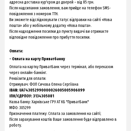
адресна доставка кур'єром до дверей – від 85 грн.
Після надсилання замовлення, вам прийде на телефон SMS-
повідомлення з номером ТТН.
Ви зможете відслідковувати статус відправки на сайті «Нова
пошта» або у мобільному додатку «Нова пошта».
Після надходження посилки до пункту видачі ви отримаєте
відповідне повідомлення про прибуття посилки.
Оплата:
- Оплата на карту Приватбанку
Оплата на картку ПриватБанк через термінал, або переказом
через онлайн-банкінг.
Реквізити для оплати:
Отримувач: ФОП Сичова Олена Сергіївна
IBAN: UA743052990000026005005906099
ІПН/ЄДРПОУ: 3134305081
Назва банку: Харкiвське ГРУ АТ КБ "ПриватБанк"
МФО: 305299
Призначення платежу: Сплата за замовлення на сайті;
Після зарахування коштів Ваше замовлення буде відправлено в
роботу.