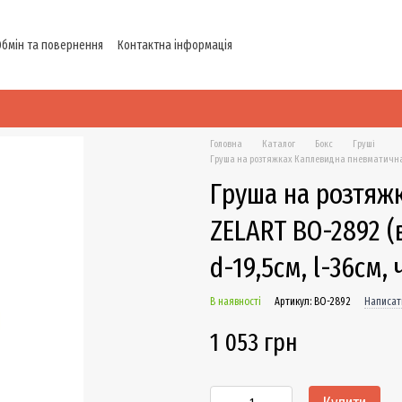
Обмін та повернення
Контактна інформація
Головна
Каталог
Бокс
Груші
Груша на розтяжках Каплевидна пневматична ZEL
Груша на розтяж
ZELART BO-2892 (
d-19,5см, l-36см,
В наявності
Артикул: BO-2892
Написати
1 053 грн