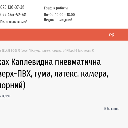
073 136-37-38
Графік роботи:
099 444-52-48
Пн-Сб: 10.00 - 18.00
Неділя - вихідний
Передзвонити вам?
Укр
ART BO-2892 (верх-ПВХ, гума, латекс. камера, d-19,5см, l-36см, чорний)
ках Каплевидна пневматична
верх-ПВХ, гума, латекс. камера,
 чорний)
 відгук
В бажання