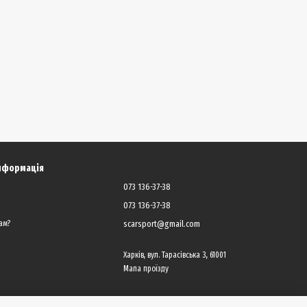
інформація
073 136-37-38
073 136-37-38
scarsport@gmail.com
ам?
Харків, вул. Тарасівська 3, 61001
Мапа проїзду