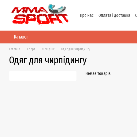
Перейти до основного контенту
Про нас
Оплата і доставка
Політика конфіденційності
Каталог
Головна
Спорт
Чірлідінг
Одяг для чирлідингу
Одяг для чирлідингу
Немає товарів