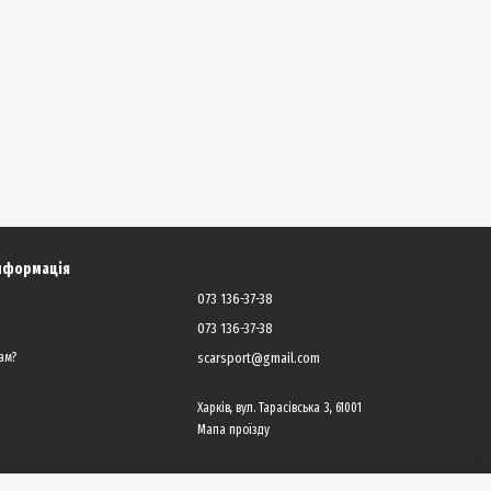
інформація
073 136-37-38
073 136-37-38
scarsport@gmail.com
ам?
Харків, вул. Тарасівська 3, 61001
Мапа проїзду