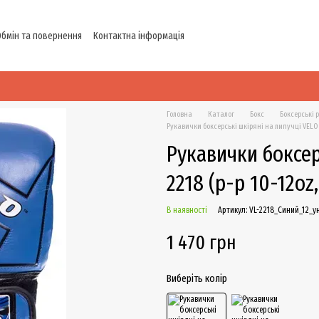
Обмін та повернення
Контактна інформація
Головна
Каталог
Бокс
Боксерські 
Рукавички боксерські шкіряні на липучці VELO V
Рукавички боксер
2218 (р-р 10-12oz
В наявності
Артикул: VL-2218_Синий_12_у
1 470 грн
Виберіть колір