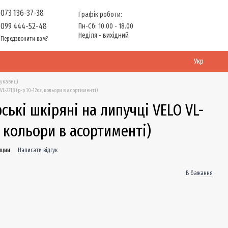
073 136-37-38
Графік роботи:
099 444-52-48
Пн-Сб: 10.00 - 18.00
Неділя - вихідний
Передзвонити вам?
Укр
рукавиці
L-2218 (р-р 10-12oz, кольори в асортименті)
ські шкіряні на липучці VELO VL-
, кольори в асортименті)
нции
Написати відгук
В бажання