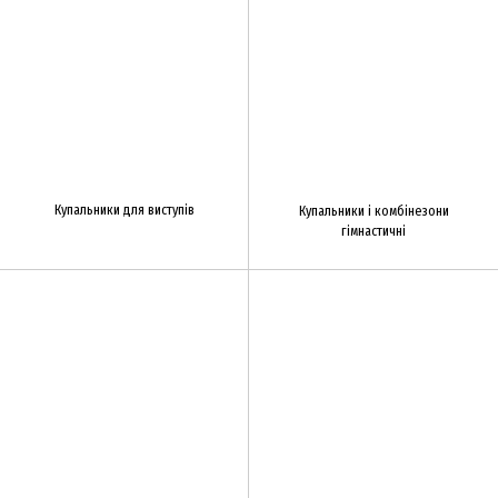
Купальники для виступів
Купальники і комбінезони
гімнастичні